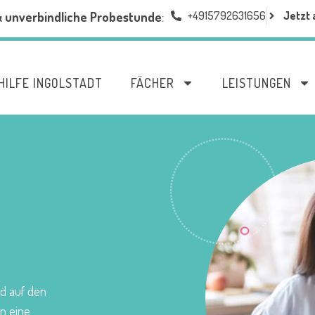
+4915792631656
Jetzt 
& unverbindliche Probestunde
:
HILFE INGOLSTADT
FÄCHER
LEISTUNGEN
nd auf den
in eine