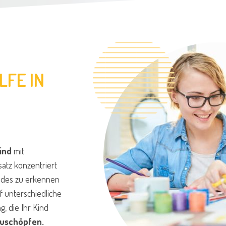
LFE IN
ind
mit
atz konzentriert
indes zu erkennen
f unterschiedliche
g, die Ihr Kind
zuschöpfen.