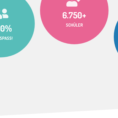
6.750+
SCHÜLER
00%
SPASS!