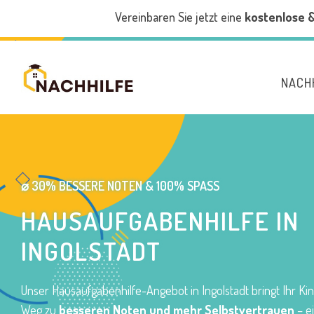
Vereinbaren Sie jetzt eine
kostenlose 
NACH
⌀ 30% BESSERE NOTEN & 100% SPASS
HAUSAUFGABENHILFE IN
INGOLSTADT
Unser Hausaufgabenhilfe-Angebot in Ingolstadt bringt Ihr Ki
Weg zu
besseren Noten und mehr Selbstvertrauen
– e